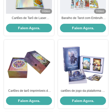
Vídeo
Vídeo
Cartões de Tarô de Laser
Baralho de Tarot com Embrulho
personalizados para iniciantes
de Veludo com Impressão
Personalizada
Falem Agora.
Falem Agora.
Cartões de tarô imprimíveis do
cartões de jogo da plataforma do
grande tamanho 70*120mm
tarô de 75x115mm
ambas as cores completas
Falem Agora.
Falem Agora.
laterais