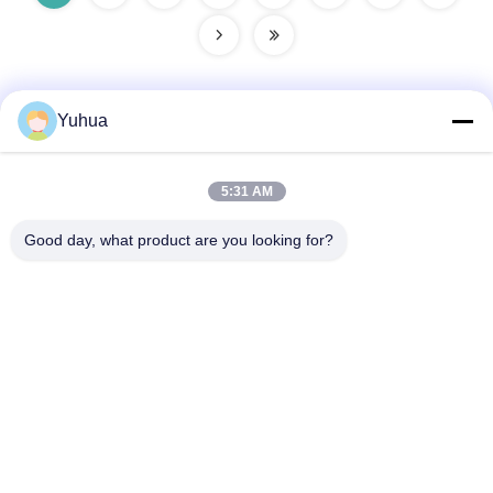
Yuhua
Contato rápido
5:31 AM
Endereço
Good day, what product are you looking for?
Guangdong Yuhua Playing Cards Co., Ltd. Adicionar: No. 26
Lixin 6th Road, Zengcheng District, Guangzhou
Telefone
86-18676880318
E-mail
yhprint@yuhuapuke.com