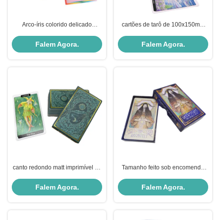
Arco-íris colorido delicado
cartões de tarô de 100x150mm
imprimível feito sob encomenda
com cartões de jogo Matt Golden
dos cartões de tarô
Foil Green Color
Falem Agora.
Falem Agora.
canto redondo matt imprimível de
Tamanho feito sob encomenda
cor verde de cartões de tarô de
moderno misterioso da bruxa
63*88mm
70*120mm dos cartões de tarô
Falem Agora.
Falem Agora.