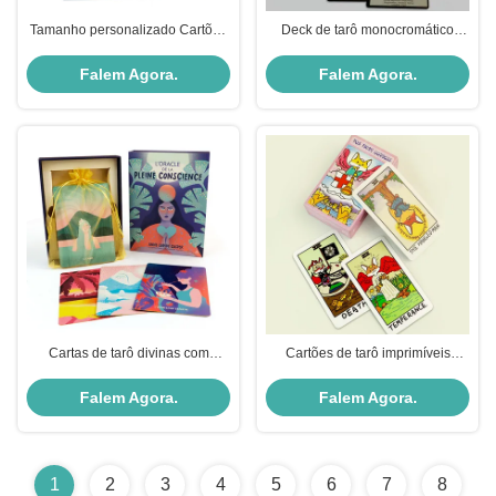
Tamanho personalizado Cartões
Deck de tarô monocromático
de Tarô Impressíveis Amigos do
personalizado com material
Meio Ambiente Com Guia
ecológico e design portátil para
Falem Agora.
Falem Agora.
uso personalizado
Cartas de tarô divinas com
Cartões de tarô imprimíveis
design personalizado com
ecológicos com design
carimbo dourado, tampa e caixa
personalizado e guia incluído
Falem Agora.
Falem Agora.
base
1
2
3
4
5
6
7
8