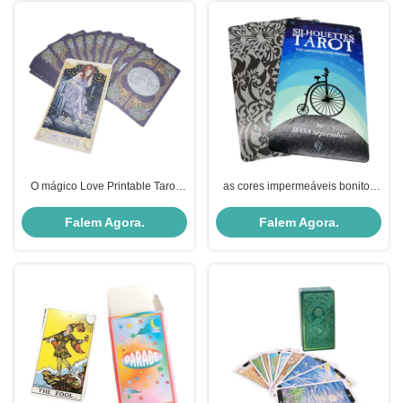
O mágico Love Printable Tarot
as cores impermeáveis bonitos
carda o logotipo feito sob
de Pantone dos cartões de jogo
encomenda de 57*87mm
do tarô imprimiram
Falem Agora.
Falem Agora.