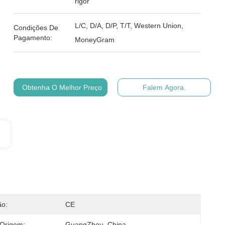
rigor
L/C, D/A, D/P, T/T, Western Union,
Condições De
Pagamento:
MoneyGram
Obtenha O Melhor Preço
Falem Agora.
ão:
CE
 Origem:
GuangZhou, China