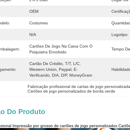
OEM
Certificaç
delo:
Costumes
Quantida
N/A
Logotipo:
Cartões De Jogo Na Caixa Com O 
Embalagem:
Tempo De
Psiquiatra Envolvido
Cartão De Crédito, T/T, L/C, 
gamento:
Western Union, Paypal, E-
Habilidad
Verificando, D/A, D/P, MoneyGram
Fabricação profissional de cartas de jogo personalizad
Cartões de jogo personalizados de borda verde
ão Do Produto
ssional Impressão por grosso de cartões de jogo personalizados Cartõ