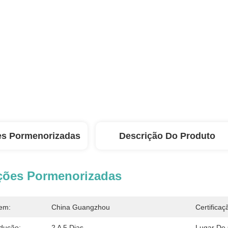
es Pormenorizadas
Descrição Do Produto
ções Pormenorizadas
em:
China Guangzhou
Certificaç
dução:
2 A 5 Dias
Lugar De