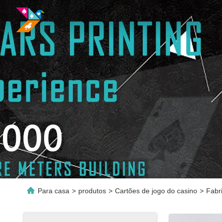
Para casa
>
produtos
>
Cartões de jogo do casino
>
Fabr