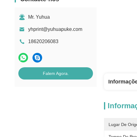
Mr. Yuhua
yhprint@yuhuapuke.com
18620206083
Falem Agora.
Informaçõ
Informa
Lugar De Orig
Tempo De Pro