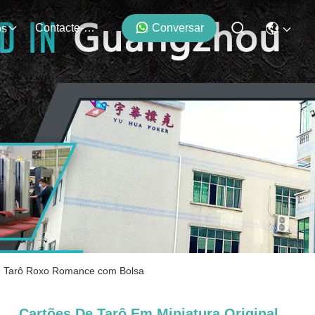
Contacte-Nos
Conversar
os
 de Tarô Roxo Romance com Bolsa
Cartões De Tarô Em Miniatura Original