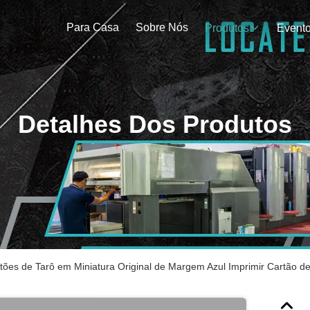
Para Casa
Sobre Nós
Produtos
Event
Detalhes Dos Produtos
tões de Tarô em Miniatura Original de Margem Azul Imprimir Cartão