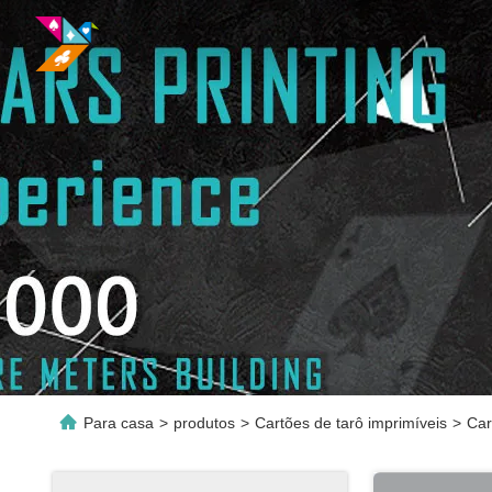
Para casa
>
produtos
>
Cartões de tarô imprimíveis
>
Car