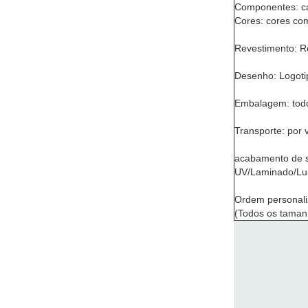
Componentes: ca
Cores: cores co
Revestimento: Re
Desenho: Logotip
Embalagem: todo
Transporte: por v
acabamento de s
UV/Laminado/Lum
Ordem personali
(Todos os taman