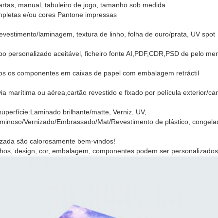
rtas, manual, tabuleiro de jogo, tamanho sob medida
mpletas e/ou cores Pantone impressas
vestimento/laminagem, textura de linho, folha de ouro/prata, UV spot
o personalizado aceitável, ficheiro fonte AI,PDF,CDR,PSD de pelo me
s os componentes em caixas de papel com embalagem retráctil
ia marítima ou aérea,cartão revestido e fixado por película exterior/ca
uperfície
:
Laminado brilhante/matte, Verniz, UV,
inoso/Vernizado/Embrassado/Mat/Revestimento de plástico, congela
zada são calorosamente bem-vindos!
hos, design, cor, embalagem, componentes podem ser personalizados