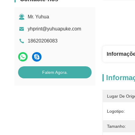
Mr. Yuhua
yhprint@yuhuapuke.com
18620206083
Informaçõ
Falem Agora.
Informa
Lugar De Orig
Logotipo:
Tamanho: