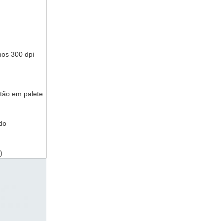
nos 300 dpi
rtão em palete
do
)