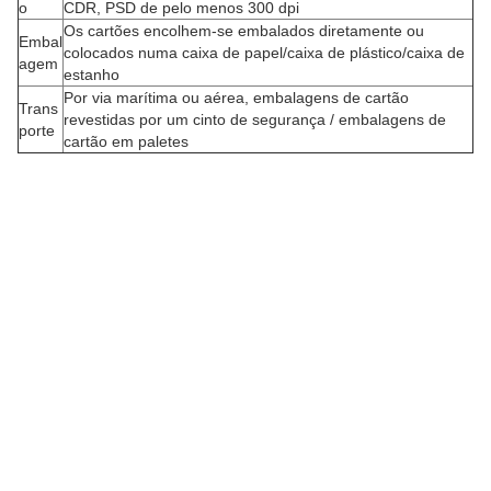
o
CDR, PSD de pelo menos 300 dpi
O
Os cartões encolhem-se embalados diretamente ou
r
Embal
colocados numa caixa de papel/caixa de plástico/caixa de
d
agem
estanho
e
Por via marítima ou aérea, embalagens de cartão
Trans
revestidas por um cinto de segurança / embalagens de
porte
p
cartão em paletes
e
r
s
o
n
a
l
i
z
a
d
a
s
ã