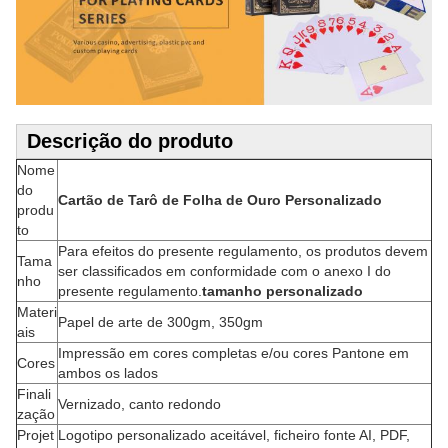
Descrição do produto
Nome
do
Cartão de Tarô de Folha de Ouro Personalizado
produ
to
Para efeitos do presente regulamento, os produtos devem
Tama
ser classificados em conformidade com o anexo I do
nho
presente regulamento.
tamanho personalizado
Materi
Papel de arte de 300gm, 350gm
ais
Impressão em cores completas e/ou cores Pantone em
Cores
ambos os lados
Finali
Vernizado, canto redondo
zação
Projet
Logotipo personalizado aceitável, ficheiro fonte AI, PDF,