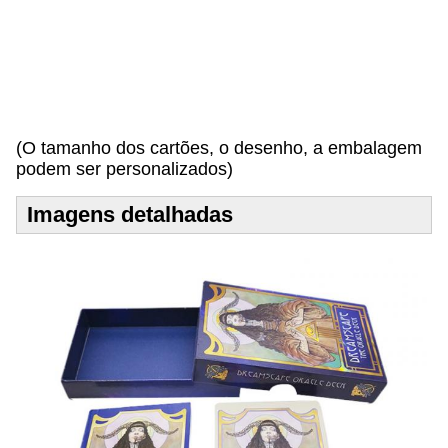
i
n
d
o
s
!
(O tamanho dos cartões, o desenho, a embalagem
podem ser personalizados)
Imagens detalhadas