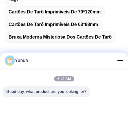
Cartões De Tarô Imprimíveis De 70*120mm
Cartões De Tarô Imprimíveis De 63*88mm
Bruxa Moderna Misteriosa Dos Cartões De Tarô
Yuhua
Contato rápido
6:42 AM
Endereço
Good day, what product are you looking for?
Guangdong Yuhua Playing Cards Co., Ltd. Adicionar: No. 26
Lixin 6th Road, Zengcheng District, Guangzhou
Telefone
86-18676880318