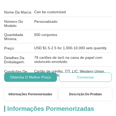
Can be customized
Nome Da Marca:
Número Do
Personalizado
Modelo:
Quantidade
500 conjuntos
Mínima:
USD $1.5-2.5 for 1,000-10,000 sets quantity
Preço:
78 cartões de tarô na caixa de papel com
Detalhes Da
violoncelo-envolvido
Embalagem:
Cartão de crédito, T/T, L/C, Western Union,
Condições De
Paypal, E-verificando, D/A, D/P, MoneyGram
Pagamento:
Obtenha O Melhor Preço
Conversar
Informações Pormenorizadas
Descrição Do Produto
Informações Pormenorizadas