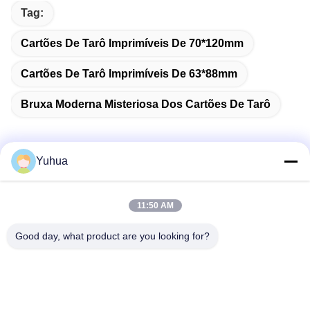
Tag:
Cartões De Tarô Imprimíveis De 70*120mm
Cartões De Tarô Imprimíveis De 63*88mm
Bruxa Moderna Misteriosa Dos Cartões De Tarô
Yuhua
Contato rápido
11:50 AM
Endereço
Good day, what product are you looking for?
Guangdong Yuhua Playing Cards Co., Ltd. Adicionar: No. 26
Lixin 6th Road, Zengcheng District, Guangzhou
Telefone
86-18676880318