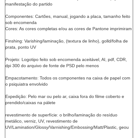
manifestação do partido
Componentes: Cartões, manual, jogando a placa, tamanho feito
sob encomenda
Cores: As cores completas e/ou as cores de Pantone imprimiram
Finshing: Varishing/laminação, (textura de linho), golld/folha de
prata, ponto UV
Projeto: Logotipo feito sob encomenda aceitável, AI, pdf, CDR,
dpi 300 do arquivo de fonte de PSD pelo menos
Empacotamento: Todos os componentes na caixa de papel com
o psiquiatra envolvido
Expedição: Pelo mar ou pelo ar, caixa fora do filme coberto e
prendido/caixas na pálete
revestimento de superfície
:
o brilho/laminação do resíduo
metálico, verniz, UV, revestimento de
UV/Lamination/Glossy/Varnishing/Embossing/Matt/Plastic, geou