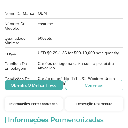
OEM
Nome Da Marca:
Número Do
costume
Modelo:
Quantidade
500sets
Mínima:
USD $0.29-1.36 for 500-10,000 sets quantity
Preço:
Cartões de jogo na caixa com o psiquiatra
Detalhes Da
envolvido
Embalagem:
Cartão de crédito, T/T, L/C, Western Union,
Condições De
Paypal, E-verificando, D/A, D/P, MoneyGram
Pagamento:
Obtenha O Melhor Preço
Conversar
Informações Pormenorizadas
Descrição Do Produto
Informações Pormenorizadas